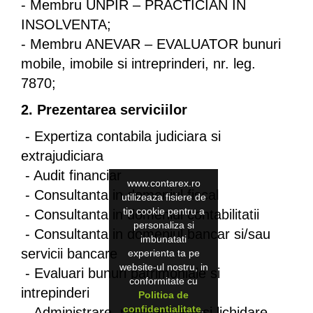
- Membru UNPIR – PRACTICIAN IN
INSOLVENTA;
- Membru ANEVAR – EVALUATOR bunuri
mobile, imobile si intreprinderi, nr. leg.
7870;
2. Prezentarea serviciilor
- Expertiza contabila judiciara si
extrajudiciara
- Audit financiar
www.contarex.ro
- Consultanta in domeniul fiscal
utilizeaza fisiere de
tip cookie pentru a
- Consultanta in domeniul contabilitatii
personaliza si
- Consultanta in domeniul bancar si/sau
imbunatati
servicii bancare
experienta ta pe
website-ul nostru, in
- Evaluari bunuri patrimoniale si
conformitate cu
intrepinderi
Politica de
confidentialitate
.
- Administrare, reorganizare si lichidare