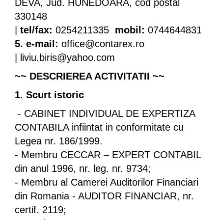
DEVA, Jud. HUNEDOARA, cod postal
330148
|
tel/fax:
0254211335
mobil:
0744644831
5. e-mail:
office@contarex.ro
| liviu.biris@yahoo.com
~~ DESCRIEREA ACTIVITATII ~~
1. Scurt istoric
- CABINET INDIVIDUAL DE EXPERTIZA
CONTABILA infiintat in conformitate cu
Legea nr. 186/1999.
- Membru CECCAR – EXPERT CONTABIL
din anul 1996, nr. leg. nr. 9734;
- Membru al Camerei Auditorilor Financiari
din Romania - AUDITOR FINANCIAR, nr.
certif. 2119;