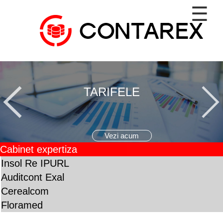
☰
Despre
Noi
Noutati
Servicii
TARIFELE
Legislatie
Tarife
Vezi acum
Contact
Cabinet expertiza
Insol Re IPURL
Auditcont Exal
Cerealcom
Floramed