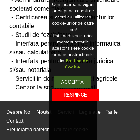
Continuarea navigarii
societati comerciale
presupune ca esti de
- Certificarea si verificarea bilanturilor
acord cu utilizarea
cookie-urilor de catre
contabile
noi!
- Studii de fezabilitate
Poti modifica in orice
moment setarile
- Interfata pentru servicii de informatica
acestor fisiere cookie
si/sau calculatoare
urmand instructiunile
- Interfata pentru consultanta juridica
din
Politica de
Cookie
.
si/sau notariala
- Servicii in domeniul activitatii agricole
ACCEPTA
- Cenzor la societati comercial
RESPINGE
Despre Noi
Noutati
Servicii
Legislatie
Tarife
Contact
Prelucrarea datelor
Utilizare cookie